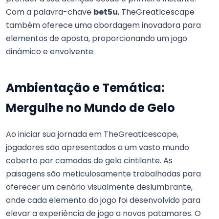
Com a palavra-chave
bet5u
, TheGreatIcescape
também oferece uma abordagem inovadora para
elementos de aposta, proporcionando um jogo
dinâmico e envolvente.
Ambientação e Temática:
Mergulhe no Mundo de Gelo
Ao iniciar sua jornada em TheGreatIcescape,
jogadores são apresentados a um vasto mundo
coberto por camadas de gelo cintilante. As
paisagens são meticulosamente trabalhadas para
oferecer um cenário visualmente deslumbrante,
onde cada elemento do jogo foi desenvolvido para
elevar a experiência de jogo a novos patamares. O