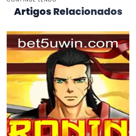
Artigos Relacionados