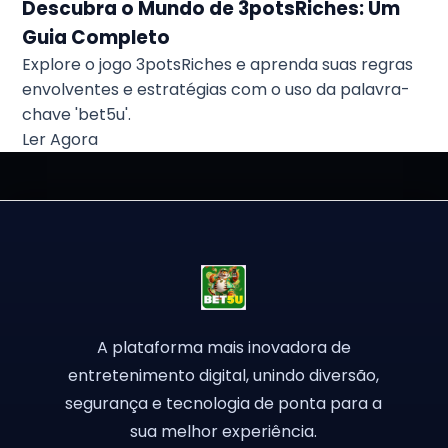
Descubra o Mundo de 3potsRiches: Um
Guia Completo
Explore o jogo 3potsRiches e aprenda suas regras
envolventes e estratégias com o uso da palavra-
chave 'bet5u'.
Ler Agora
A plataforma mais inovadora de
entretenimento digital, unindo diversão,
segurança e tecnologia de ponta para a
sua melhor experiência.