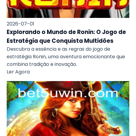
2026-07-01
Explorando o Mundo de Ronin: O Jogo de
Estratégia que Conquista Multidões
Descubra a essência e as regras do jogo de
estratégia Ronin, uma aventura emocionante que
combina tradição e inovação.
Ler Agora