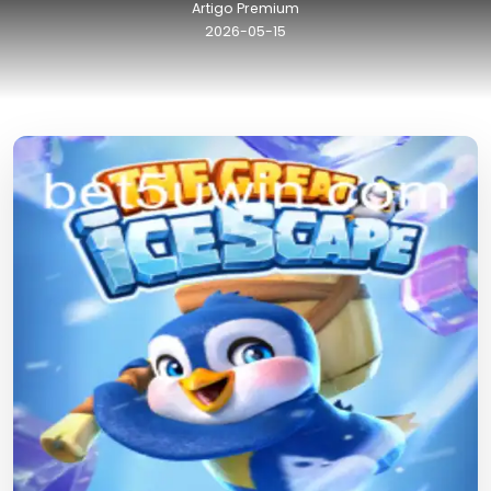
Artigo Premium
2026-05-15