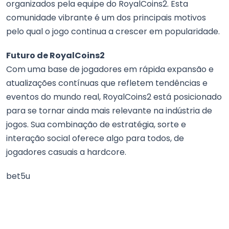
organizados pela equipe do RoyalCoins2. Esta
comunidade vibrante é um dos principais motivos
pelo qual o jogo continua a crescer em popularidade.
Futuro de RoyalCoins2
Com uma base de jogadores em rápida expansão e
atualizações contínuas que refletem tendências e
eventos do mundo real, RoyalCoins2 está posicionado
para se tornar ainda mais relevante na indústria de
jogos. Sua combinação de estratégia, sorte e
interação social oferece algo para todos, de
jogadores casuais a hardcore.
bet5u