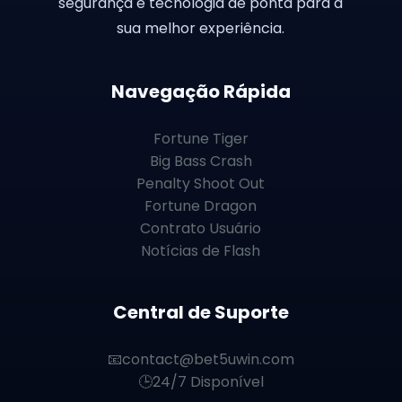
segurança e tecnologia de ponta para a
sua melhor experiência.
Navegação Rápida
Fortune Tiger
Big Bass Crash
Penalty Shoot Out
Fortune Dragon
Contrato Usuário
Notícias de Flash
Central de Suporte
📧
contact@bet5uwin.com
🕒
24/7 Disponível