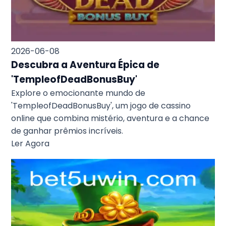
2026-06-08
Descubra a Aventura Épica de
'TempleofDeadBonusBuy'
Explore o emocionante mundo de
'TempleofDeadBonusBuy', um jogo de cassino
online que combina mistério, aventura e a chance
de ganhar prêmios incríveis.
Ler Agora