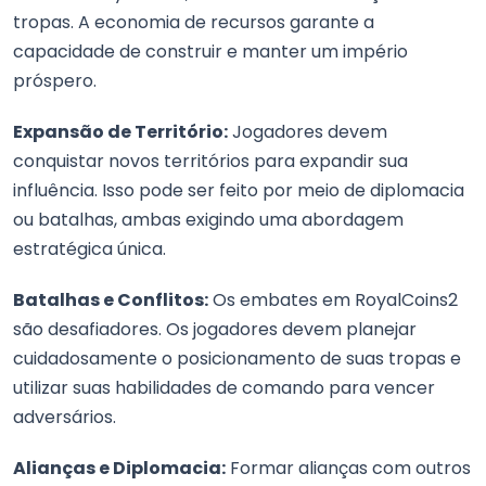
tropas. A economia de recursos garante a
capacidade de construir e manter um império
próspero.
Expansão de Território:
Jogadores devem
conquistar novos territórios para expandir sua
influência. Isso pode ser feito por meio de diplomacia
ou batalhas, ambas exigindo uma abordagem
estratégica única.
Batalhas e Conflitos:
Os embates em RoyalCoins2
são desafiadores. Os jogadores devem planejar
cuidadosamente o posicionamento de suas tropas e
utilizar suas habilidades de comando para vencer
adversários.
Alianças e Diplomacia:
Formar alianças com outros