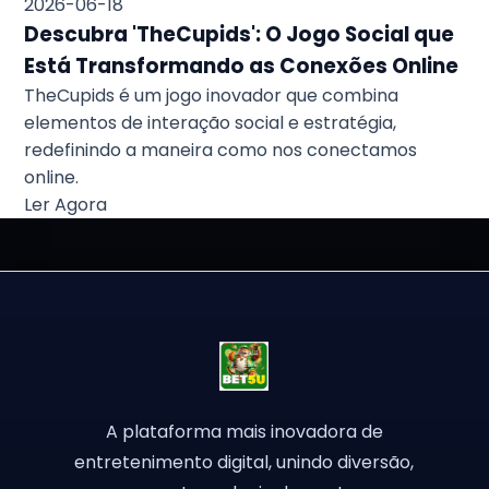
2026-06-18
Descubra 'TheCupids': O Jogo Social que
Está Transformando as Conexões Online
TheCupids é um jogo inovador que combina
elementos de interação social e estratégia,
redefinindo a maneira como nos conectamos
online.
Ler Agora
A plataforma mais inovadora de
entretenimento digital, unindo diversão,