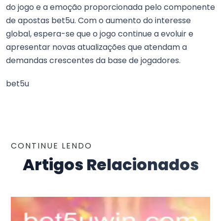
do jogo e a emoção proporcionada pelo componente
de apostas bet5u. Com o aumento do interesse
global, espera-se que o jogo continue a evoluir e
apresentar novas atualizações que atendam a
demandas crescentes da base de jogadores.
bet5u
CONTINUE LENDO
Artigos Relacionados