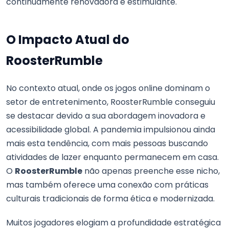
continuamente renovadora e estimulante.
O Impacto Atual do
RoosterRumble
No contexto atual, onde os jogos online dominam o
setor de entretenimento, RoosterRumble conseguiu
se destacar devido a sua abordagem inovadora e
acessibilidade global. A pandemia impulsionou ainda
mais esta tendência, com mais pessoas buscando
atividades de lazer enquanto permanecem em casa.
O
RoosterRumble
não apenas preenche esse nicho,
mas também oferece uma conexão com práticas
culturais tradicionais de forma ética e modernizada.
Muitos jogadores elogiam a profundidade estratégica