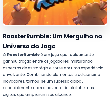
RoosterRumble: Um Mergulho no
Universo do Jogo
O
RoosterRumble
é um jogo que rapidamente
ganhou tração entre os jogadores, misturando
aspectos de estratégia e sorte em uma experiência
envolvente. Combinando elementos tradicionais e
inovadores, tornou-se um sucesso global,
especialmente com o advento de plataformas
digitais que ampliaram seu alcance.