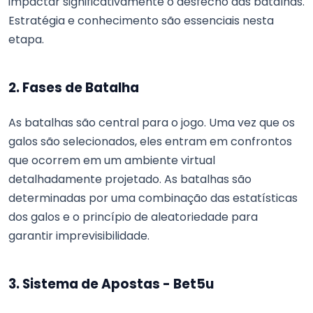
impactar significativamente o desfecho das batalhas.
Estratégia e conhecimento são essenciais nesta
etapa.
2. Fases de Batalha
As batalhas são central para o jogo. Uma vez que os
galos são selecionados, eles entram em confrontos
que ocorrem em um ambiente virtual
detalhadamente projetado. As batalhas são
determinadas por uma combinação das estatísticas
dos galos e o princípio de aleatoriedade para
garantir imprevisibilidade.
3. Sistema de Apostas - Bet5u