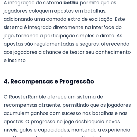
A integração do sistema
bet5u
permite que os
jogadores coloquem apostas em batalhas,
adicionando uma camada extra de excitação. Este
sistema é integrado diretamente na interface do
jogo, tornando a participação simples e direta. As
apostas são regulamentadas e seguras, oferecendo
aos jogadores a chance de testar seu conhecimento
e instinto.
4. Recompensas e Progressão
O RoosterRumble oferece um sistema de
recompensas atraente, permitindo que os jogadores
acumulem ganhos com sucesso nas batalhas e nas
apostas. O progresso no jogo desbloqueia novos
níveis, galos e capacidades, mantendo a experiência