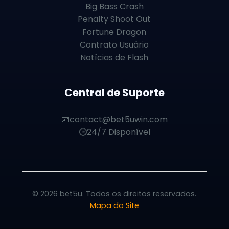
Big Bass Crash
Penalty Shoot Out
Fortune Dragon
Contrato Usuário
Notícias de Flash
Central de Suporte
📧
contact@bet5uwin.com
🕒
24/7 Disponível
© 2026 bet5u. Todos os direitos reservados.
Mapa do Site