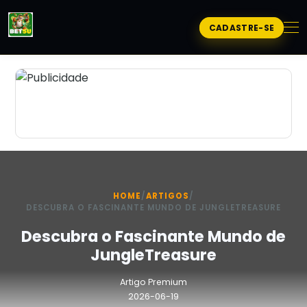
CADASTRE-SE
HOME
/
ARTIGOS
/
DESCUBRA O FASCINANTE MUNDO DE JUNGLETREASURE
Descubra o Fascinante Mundo de
JungleTreasure
Artigo Premium
2026-06-19