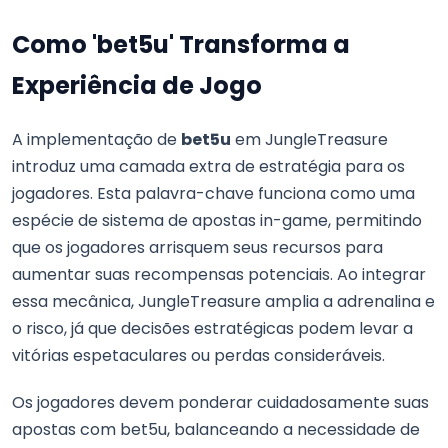
Como 'bet5u' Transforma a
Experiência de Jogo
A implementação de
bet5u
em JungleTreasure
introduz uma camada extra de estratégia para os
jogadores. Esta palavra-chave funciona como uma
espécie de sistema de apostas in-game, permitindo
que os jogadores arrisquem seus recursos para
aumentar suas recompensas potenciais. Ao integrar
essa mecânica, JungleTreasure amplia a adrenalina e
o risco, já que decisões estratégicas podem levar a
vitórias espetaculares ou perdas consideráveis.
Os jogadores devem ponderar cuidadosamente suas
apostas com bet5u, balanceando a necessidade de