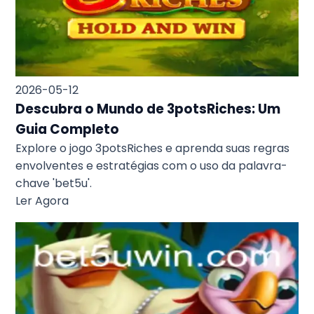
2026-05-12
Descubra o Mundo de 3potsRiches: Um
Guia Completo
Explore o jogo 3potsRiches e aprenda suas regras
envolventes e estratégias com o uso da palavra-
chave 'bet5u'.
Ler Agora