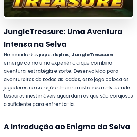
JungleTreasure: Uma Aventura
Intensa na Selva
No mundo dos jogos digitais,
JungleTreasure
emerge como uma experiência que combina
aventura, estratégia e sorte. Desenvolvido para
aventureiros de todas as idades, este jogo coloca os
jogadores no coração de uma misteriosa selva, onde
tesouros inestimáveis aguardam os que são corajosos
o suficiente para enfrentá-la.
A Introdução ao Enigma da Selva