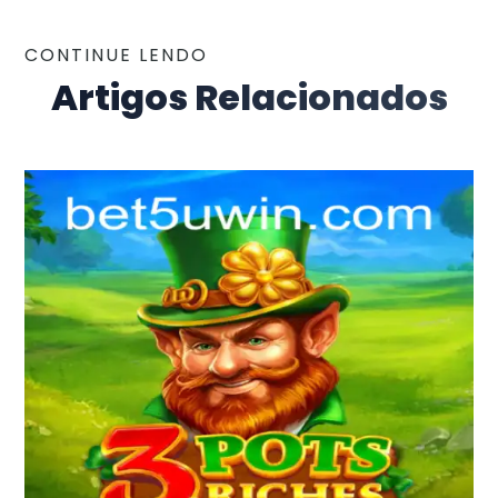
CONTINUE LENDO
Artigos Relacionados