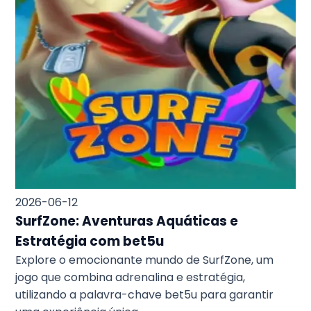
2026-06-12
SurfZone: Aventuras Aquáticas e
Estratégia com bet5u
Explore o emocionante mundo de SurfZone, um
jogo que combina adrenalina e estratégia,
utilizando a palavra-chave bet5u para garantir