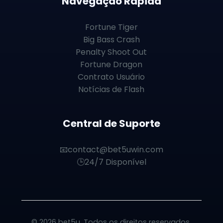
Navegação Rápida
Fortune Tiger
Big Bass Crash
Penalty Shoot Out
Fortune Dragon
Contrato Usuário
Notícias de Flash
Central de Suporte
📧
contact@bet5uwin.com
🕒
24/7 Disponível
© 2026 bet5u. Todos os direitos reservados.