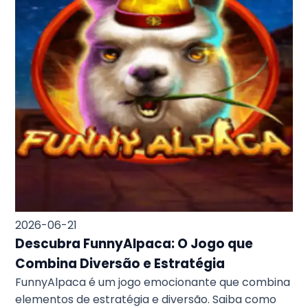
2026-06-21
Descubra FunnyAlpaca: O Jogo que
Combina Diversão e Estratégia
FunnyAlpaca é um jogo emocionante que combina
elementos de estratégia e diversão. Saiba como