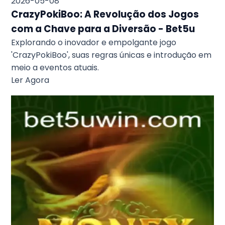
2026-05-08
CrazyPokiBoo: A Revolução dos Jogos
com a Chave para a Diversão - Bet5u
Explorando o inovador e empolgante jogo
'CrazyPokiBoo', suas regras únicas e introdução em
meio a eventos atuais.
Ler Agora