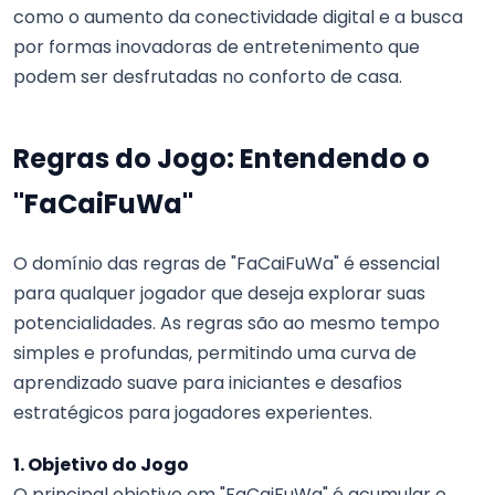
como o aumento da conectividade digital e a busca
por formas inovadoras de entretenimento que
podem ser desfrutadas no conforto de casa.
Regras do Jogo: Entendendo o
"FaCaiFuWa"
O domínio das regras de "FaCaiFuWa" é essencial
para qualquer jogador que deseja explorar suas
potencialidades. As regras são ao mesmo tempo
simples e profundas, permitindo uma curva de
aprendizado suave para iniciantes e desafios
estratégicos para jogadores experientes.
1. Objetivo do Jogo
O principal objetivo em "FaCaiFuWa" é acumular o